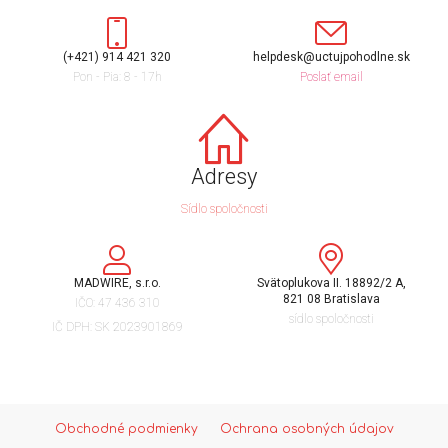
(+421) 914 421 320
helpdesk@uctujpohodlne.sk
Pon - Pia: 8 - 17h​
Poslať email
Adresy
Sídlo spoločnosti
MADWIRE, s.r.o.
Svätoplukova II. 18892/2 A,
821 08 Bratislava
IČO: 47 436 310
sídlo spoločnosti
IČ DPH: SK 2023901869
Obchodné podmienky
Ochrana osobných údajov