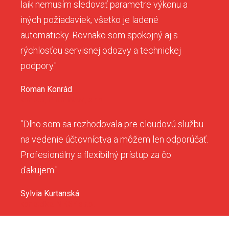
laik nemusím sledovať parametre výkonu a
iných požiadaviek, všetko je ladené
automaticky. Rovnako som spokojný aj s
rýchlosťou servisnej odozvy a technickej
podpory."
Roman Konrád
konateľ, PROFINAM, s.r.o.
"Dlho som sa rozhodovala pre cloudovú službu
na vedenie účtovníctva a môžem len odporúčať.
Profesionálny a flexibilný prístup za čo
ďakujem."
Sylvia Kurtanská
konateľka, NIKSY s.r.o.