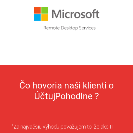
Čo hovoria naši klienti o
ÚčtujPohodlne ?
"Za najväčšiu výhodu považujem to, že ako IT