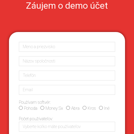
Záujem o demo účet
Používam softvér:
Pohoda
Money Sx
Abra
Kros
Iné
Počet používateľov: