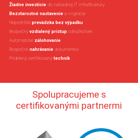
Žiadne investície
do nákladnej IT infraštruktúry
Bezstarostné nastavenie
a migrácia
Nepretržitá
prevádzka bez výpadku
Bezpečný
vzdialený prístup
odkiaľkoľvek
Automatické
zálohovanie
Bezpečné
nahrávanie
dokumentov
Pridelený certifikovaný
technik
Spolupracujeme s
certifikovanými partnermi