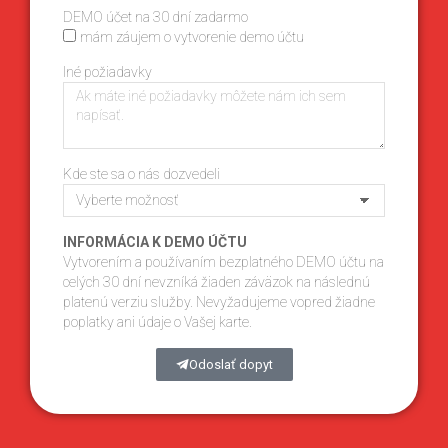
DEMO účet na 30 dní zadarmo
mám záujem o vytvorenie demo účtu
Iné požiadavky
Kde ste sa o nás dozvedeli
INFORMÁCIA K DEMO ÚČTU
Vytvorením a používaním bezplatného DEMO účtu na
celých 30 dní nevzníká žiaden záväzok na následnú
platenú verziu služby. Nevyžadujeme vopred žiadne
poplatky ani údaje o Vašej karte.
Odoslať dopyt