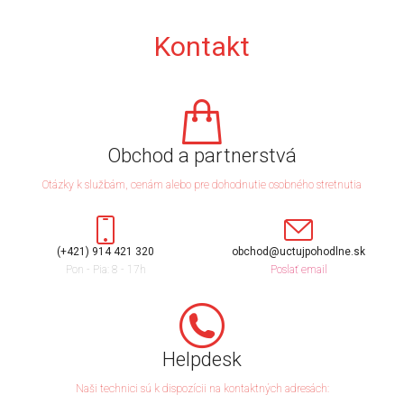
Kontakt
Obchod a partnerstvá
Otázky k službám, cenám alebo pre dohodnutie osobného stretnutia
(+421) 914 421 320
obchod@uctujpohodlne.sk
Pon - Pia: 8 - 17h
Poslať email
Helpdesk
Naši technici sú k dispozícii na kontaktných adresách: