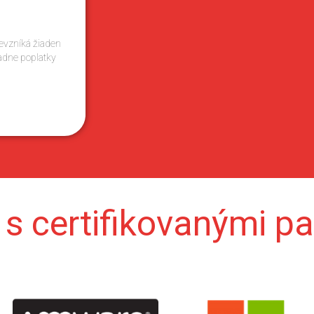
evzníká žiaden
adne poplatky
s certifikovanými pa