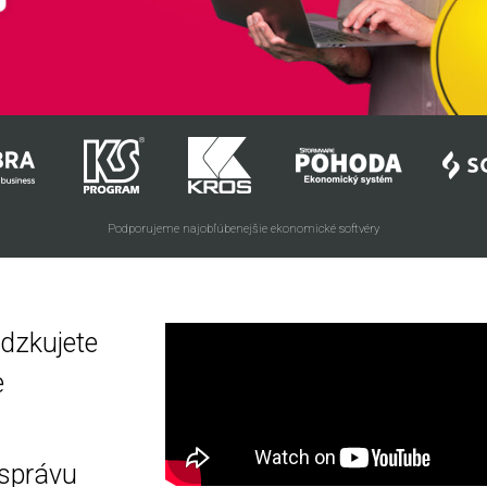
Podporujeme najobľúbenejšie ekonomické softvéry
ádzkujete
e
 správu