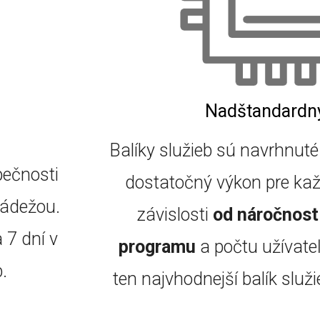
Nadštandardn
Balíky služieb sú navrhnuté
pečnosti
dostatočný výkon pre kaž
rádežou.
závislosti
od náročnost
 7 dní v
programu
a počtu užívateľ
.
ten najvhodnejší balík služ