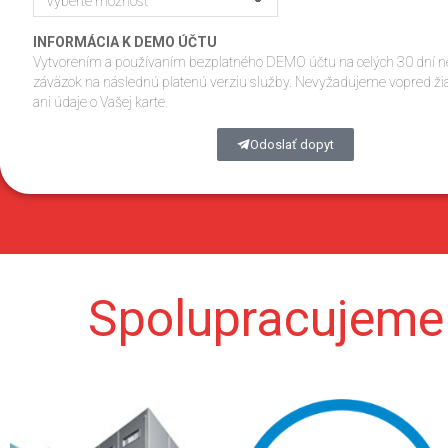
INFORMÁCIA K DEMO ÚČTU
Vytvorením a používaním bezplatného DEMO účtu na celých 30 dní n
záväzok na následnú platenú verziu služby. Nevyžadujeme vopred ži
ani údaje o Vašej karte.
Odoslať dopyt
Spolupracujeme 