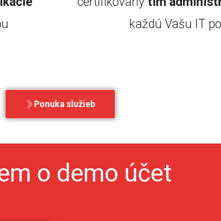
fikácie
certifikovaný
tím administ
ou
každú Vašu IT po
Ponuka služieb
em o demo účet