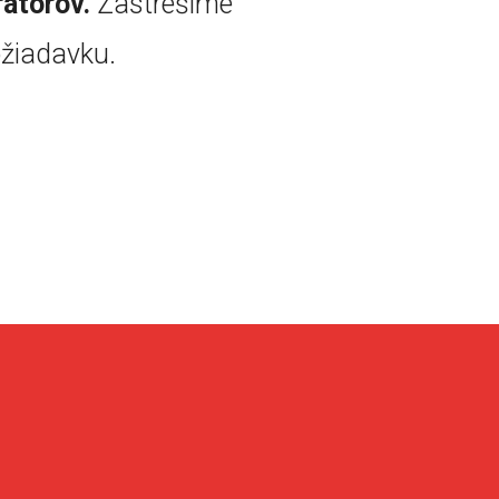
rátorov.
Zastrešíme
žiadavku.