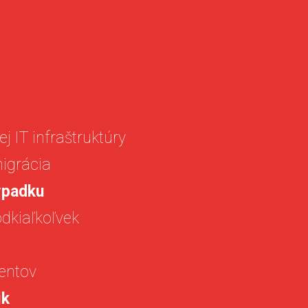
j IT infraštruktúry
igrácia
ýpadku
odkiaľkoľvek
ntov
ik