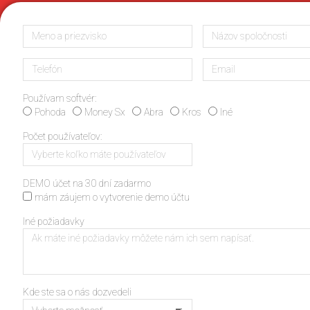
Používam softvér:
Pohoda
Money Sx
Abra
Kros
Iné
Počet používateľov:
DEMO účet na 30 dní zadarmo
mám záujem o vytvorenie demo účtu
Iné požiadavky
Kde ste sa o nás dozvedeli