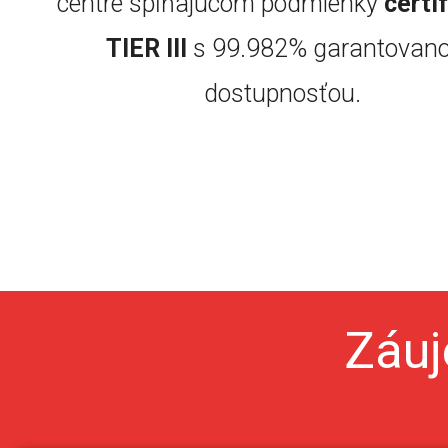
centre spĺňajúcom podmienky
certi
TIER III
s 99.982% garantovan
dostupnosťou.
Záuj