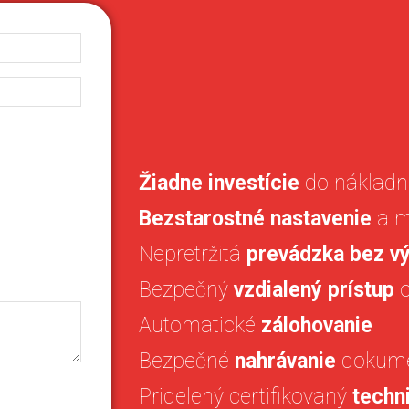
Žiadne investície
do nákladne
Bezstarostné nastavenie
a m
Nepretržitá
prevádzka bez v
Bezpečný
vzdialený prístup
Automatické
zálohovanie
Bezpečné
nahrávanie
dokume
Pridelený certifikovaný
techn