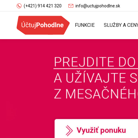
(+421) 914 421 320
info@uctujpohodlne.sk
FUNKCIE
SLUŽBY A CEN