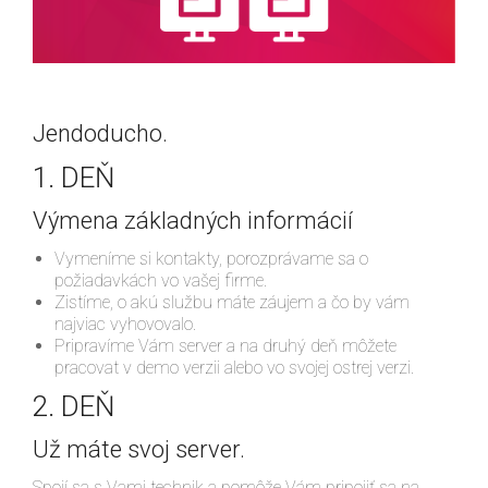
Jendoducho.
1. DEŇ
Výmena základných informácií
Vymeníme si kontakty, porozprávame sa o
požiadavkách vo vašej firme.
Zistíme, o akú službu máte záujem a čo by vám
najviac vyhovovalo.
Pripravíme Vám server a na druhý deň môžete
pracovat v demo verzii alebo vo svojej ostrej verzi.
2. DEŇ
Už máte svoj server.
Spojí sa s Vami technik a pomôže Vám pripojiť sa na