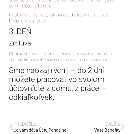
server
ÚčtujPohodlne
.
Následne pracujete, tak ako ste boli zvyknutí, ibaže
bezpečne a plynule.
3. DEŇ
Zmluva
Pripravíme vám návrh zmluvy o poskytovaní cloud
computingových služieb a dohodu o mlčanlivosti.
Sme naozaj rýchli – do 2 dní
môžete pracovať vo svojom
účtovnícte z domu, z práce –
odkiaľkoľvek.
PREDOŠLÉ
ĎALŠIE
Čo vám dáva ÚčtujPohodlne
Vaše Benefity