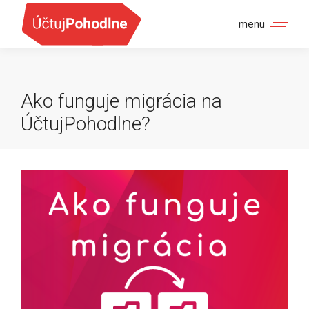
menu
Ako funguje migrácia na
ÚčtujPohodlne?