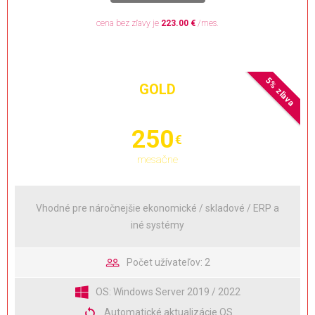
cena bez zľavy je
223.00 €
/mes.
5% zľava
GOLD
250
€
mesačne
Vhodné pre náročnejšie ekonomické / skladové / ERP a
iné systémy
Počet užívateľov: 2
OS: Windows Server 2019 / 2022
Automatické aktualizácie OS