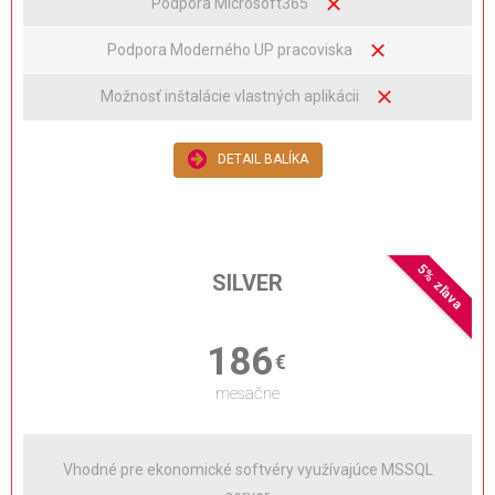
Podpora Microsoft365
Podpora Moderného UP pracoviska
Možnosť inštalácie vlastných aplikácii
DETAIL BALÍKA
5% zľava
SILVER
186
€
mesačne
Vhodné pre ekonomické softvéry využívajúce MSSQL