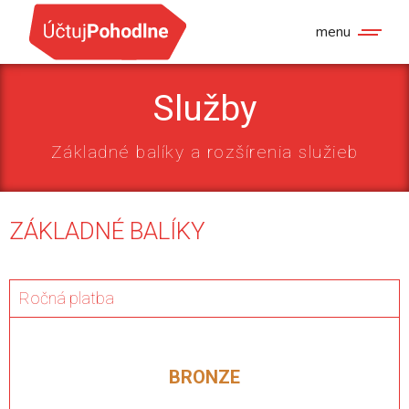
menu
Služby
Základné balíky a rozšírenia služieb
ZÁKLADNÉ BALÍKY
Ročná platba
BRONZE